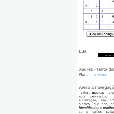
Lua
moon c
Xadrez - tenta dar
Play
online chess
Aviso à navegação
Textos
,
músicas
,
foto
aqui publicados, 
autorização, são
pr
autores, que são, s
identificados
e
credit
se a razões
cultu