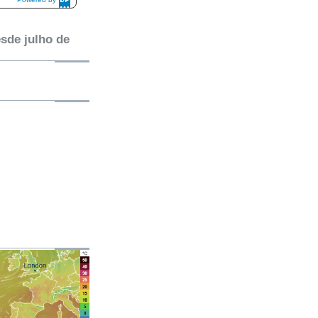
DaysPedia.c
om
esde julho de