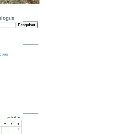
blogue
opes