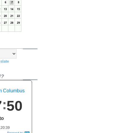
slate
!?
em Columbus
7
51
to
20:39
Powered by