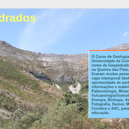
drados
O Curso de Geologia
Universidade de Coi
nome de Geopedrado
na Queima das Fitas.
ficaram muitas pess
capa intemporal des
oportunidade de part
informações e materi
Paleontologia, Miner
Vulcanologia/Sismol
Energia, Biologia, A
Fotografia, Humor, M
Coimbra e AAC, para 
educação.