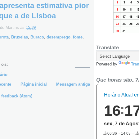
apresenta estimativa pior
que a de Lisboa
do Martins
às
15:39
rrota
,
Bruxelas
,
Buraco
,
desemprego
,
fome
,
Translate
Powered by
Tran
ios:
ário
Que horas são..?
ecente
Página inicial
Mensagem antiga
Horário Atual 
 feedback (Atom)
16
1
sex, 7 de Agos
06:36
14:03