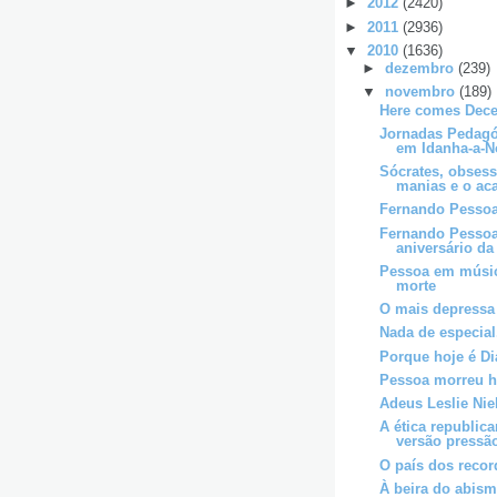
►
2012
(2420)
►
2011
(2936)
▼
2010
(1636)
►
dezembro
(239)
▼
novembro
(189)
Here comes Dec
Jornadas Pedagó
em Idanha-a-N
Sócrates, obsess
manias e o aca
Fernando Pessoa
Fernando Pessoa
aniversário da
Pessoa em músic
morte
O mais depressa
Nada de especial.
Porque hoje é Di
Pessoa morreu h
Adeus Leslie Nie
A ética republica
versão pressão
O país dos recor
À beira do abism