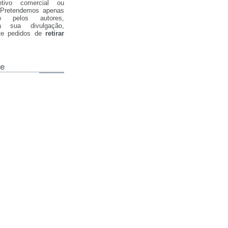
tivo comercial ou
. Pretendemos apenas
ão pelos autores,
a sua divulgação,
nte pedidos de
retirar
ue