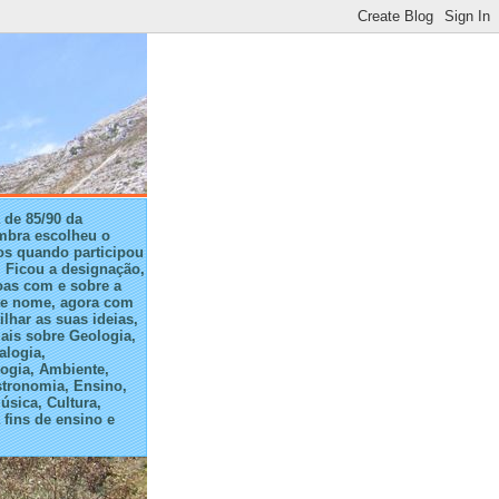
 de 85/90 da
mbra escolheu o
s quando participou
 Ficou a designação,
oas com e sobre a
te nome, agora com
ilhar as suas ideias,
ais sobre Geologia,
alogia,
ogia, Ambiente,
stronomia, Ensino,
úsica, Cultura,
fins de ensino e