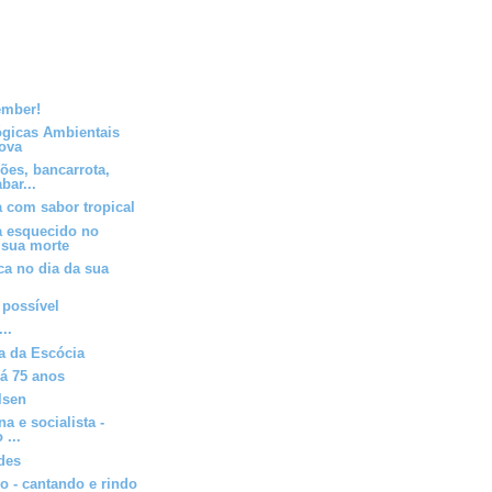
ember!
gicas Ambientais
ova
ões, bancarrota,
bar...
 com sabor tropical
 esquecido no
 sua morte
a no dia da sua
 possível
..
a da Escócia
á 75 anos
lsen
na e socialista -
 ...
des
o - cantando e rindo