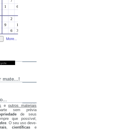
ycle
 mate...!
...
s
e
outros materiais
parte sem prévia
opriedade
de seus
empre que possível,
ados
. O seu uso deve-
rais
,
científicas
e