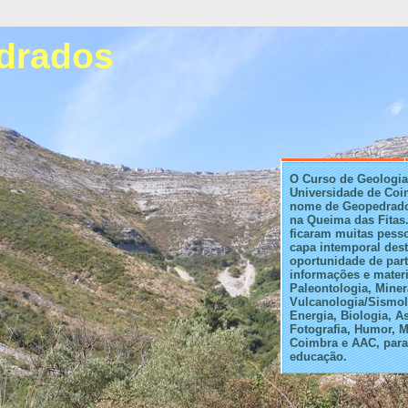
drados
O Curso de Geologia
Universidade de Coi
nome de Geopedrado
na Queima das Fitas.
ficaram muitas pess
capa intemporal des
oportunidade de part
informações e materi
Paleontologia, Miner
Vulcanologia/Sismol
Energia, Biologia, A
Fotografia, Humor, M
Coimbra e AAC, para 
educação.