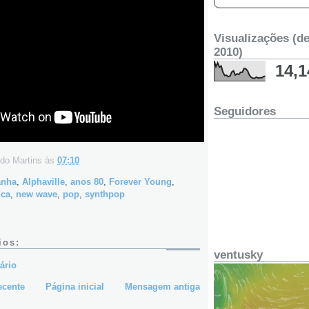
Visualizações (d
2010)
14,1
Seguidores
do Martins
às
07:10
anha
,
Alphaville
,
anos 80
,
Forever Young
,
ca
,
new wave
,
pop
,
synthpop
ios:
ventusky
ário
ecente
Página inicial
Mensagem antiga