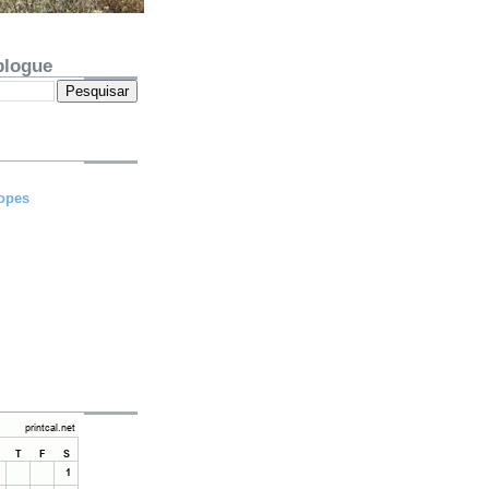
blogue
opes