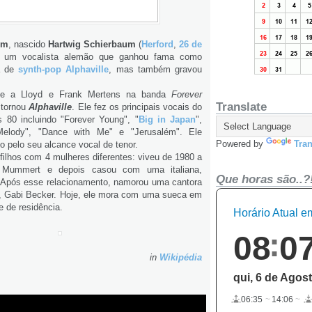
um
, nascido
Hartwig Schierbaum
(
Herford
,
26 de
é um vocalista alemão que ganhou fama como
a de
synth-pop
Alphaville
, mas também gravou
se a Lloyd e Frank Mertens na banda
Forever
Translate
 tornou
Alphaville
. Ele fez os principais vocais do
 80 incluindo "Forever Young", "
Big in Japan
",
elody", "Dance with Me" e "Jerusalém". Ele
Powered by
Tran
 pelo seu alcance vocal de tenor.
filhos com 4 mulheres diferentes: viveu de 1980 a
 Mummert e depois casou com uma italiana,
Que horas são..?
Após esse relacionamento, namorou uma cantora
, Gabi Becker. Hoje, ele mora com uma sueca em
e de residência.
Horário Atual 
08
0
in
Wikipédia
qui, 6 de Agos
06:35
14:06