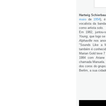
Hartwig Schierba
maio
de
1954
), 
vocalista da band
como artista solo.
Em 1982, juntou-
Young
, que logo se
Alphaville
nos anos
"Sounds Like a M
também é conhecido
Marian Gold teve 7 
1984 com Ariane
chamada Manuela. 
dos coros do grupo
Berlim, a sua cidad