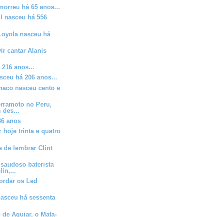
morreu há 65 anos...
 I nasceu há 556
Loyola nasceu há
ir cantar Alanis
 216 anos...
ceu há 206 anos...
ónaco nasceu cento e
erramoto no Peru,
 des...
36 anos
 hoje trinta e quatro
a de lembrar Clint
saudoso baterista
in,...
cordar os Led
nasceu há sessenta
de Aguiar, o Mata-