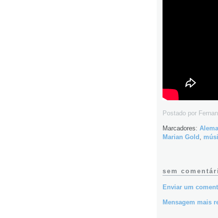
Postado por
Fernan
Marcadores:
Alem
Marian Gold
,
músi
sem comentár
Enviar um coment
Mensagem mais r