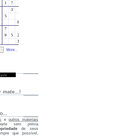
ycle
 mate...!
...
s
e
outros materiais
parte sem prévia
opriedade
de seus
empre que possível,