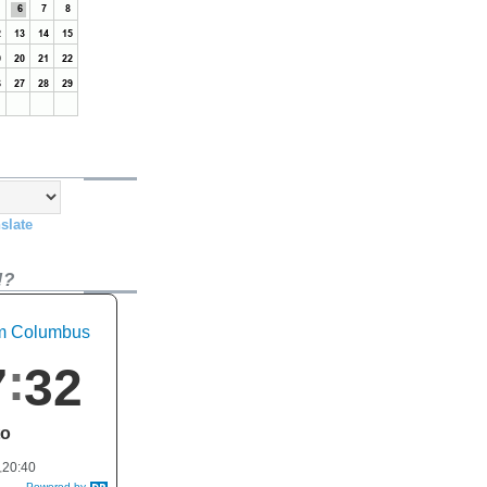
slate
!?
em Columbus
7
33
to
20:40
Powered by