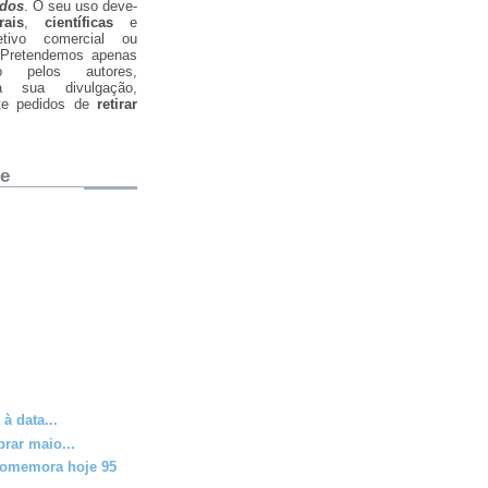
ados
. O seu uso deve-
rais
,
científicas
e
tivo comercial ou
. Pretendemos apenas
ão pelos autores,
a sua divulgação,
nte pedidos de
retirar
ue
à data...
rar maio...
comemora hoje 95