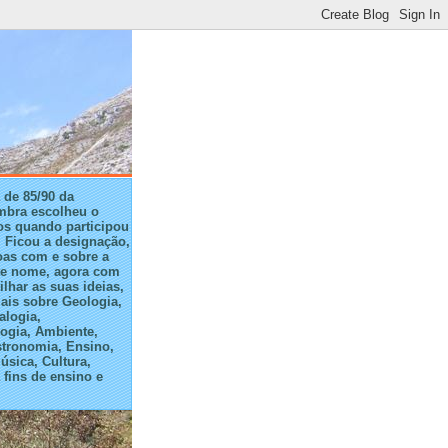
 de 85/90 da
mbra escolheu o
s quando participou
 Ficou a designação,
oas com e sobre a
te nome, agora com
ilhar as suas ideias,
ais sobre Geologia,
alogia,
ogia, Ambiente,
stronomia, Ensino,
úsica, Cultura,
fins de ensino e