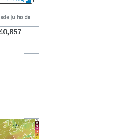
DaysPedia.c
om
esde julho de
40,857