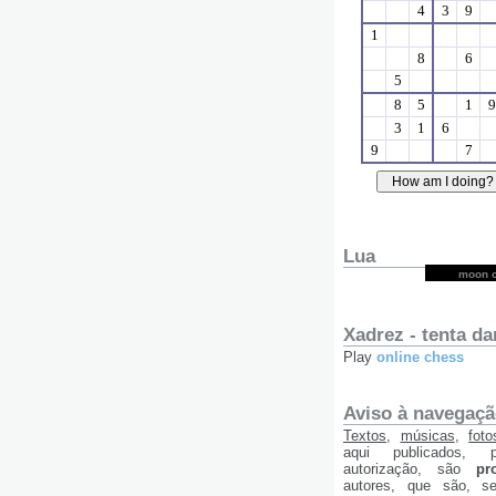
Lua
moon c
Xadrez - tenta dar
Play
online chess
Aviso à navegação
Textos
,
músicas
,
foto
aqui publicados, 
autorização, são
pr
autores, que são, s