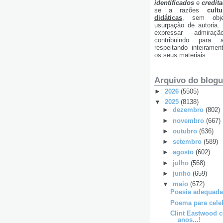
identificados
e
credit
se a razões
cultu
didáticas
, sem obje
usurpação de autoria
expressar admiraç
contribuindo para 
respeitando inteirame
os seus materiais.
Arquivo do blog
►
2026
(5505)
▼
2025
(8138)
►
dezembro
(802)
►
novembro
(667)
►
outubro
(636)
►
setembro
(589)
►
agosto
(602)
►
julho
(568)
►
junho
(659)
▼
maio
(672)
Poesia adequada 
Poema para celeb
Clint Eastwood 
anos...!